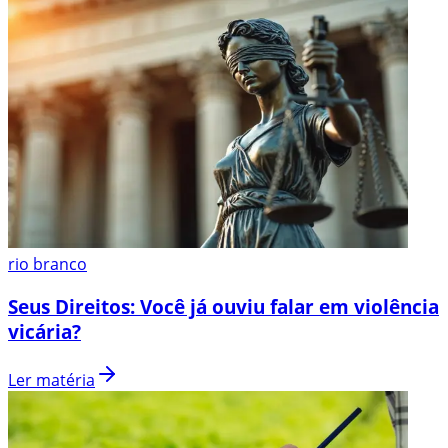
rio branco
Seus Direitos: Você já ouviu falar em violência
vicária?
Ler matéria