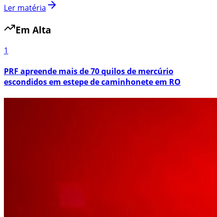
Ler matéria
Em Alta
1
PRF apreende mais de 70 quilos de mercúrio
escondidos em estepe de caminhonete em RO