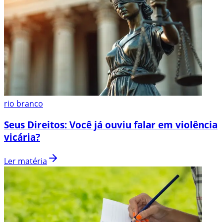
rio branco
Seus Direitos: Você já ouviu falar em violência
vicária?
Ler matéria