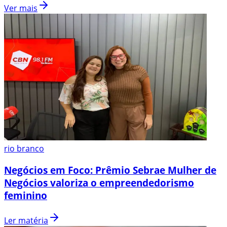
Ver mais
rio branco
Negócios em Foco: Prêmio Sebrae Mulher de
Negócios valoriza o empreendedorismo
feminino
Ler matéria