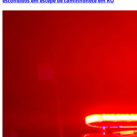
escondidos em estepe de caminhonete em RO