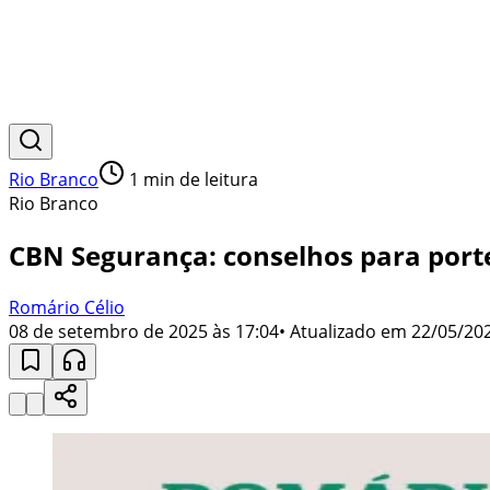
Rio Branco
1
min de leitura
Rio Branco
CBN Segurança: conselhos para port
Romário Célio
08 de setembro de 2025 às 17:04
• Atualizado em
22/05/202