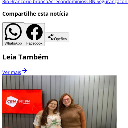
Rio Branco
rio branco
Acre
condomínios
CBN Segurança
con
Compartilhe esta notícia
Opções
WhatsApp
Facebook
Leia Também
Ver mais