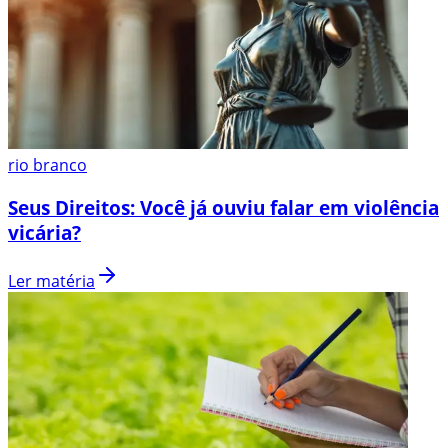
rio branco
Seus Direitos: Você já ouviu falar em violência
vicária?
Ler matéria