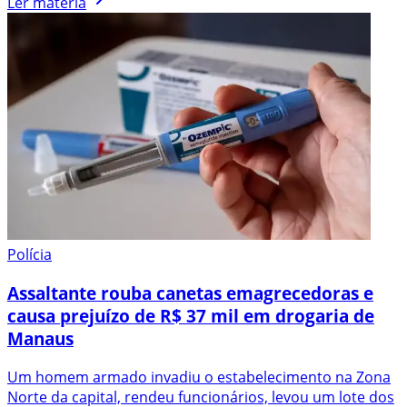
Ler matéria
Polícia
Assaltante rouba canetas emagrecedoras e
causa prejuízo de R$ 37 mil em drogaria de
Manaus
Um homem armado invadiu o estabelecimento na Zona
Norte da capital, rendeu funcionários, levou um lote dos