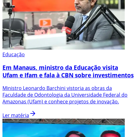
Educação
Em Manaus, ministro da Educação visita
Ufam e Ifam e fala à CBN sobre investimentos
Ministro Leonardo Barchini vistoria as obras da
Faculdade de Odontologia da Universidade Federal do
Amazonas (Ufam) e conhece projetos de inovação.
Ler matéria