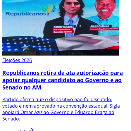
Eleições 2026
Republicanos retira da ata autorização para
apoiar qualquer candidato ao Governo e ao
Senado no AM
Partido afirma que o dispositivo não foi discutido,
votado e nem aprovado na convenção estadual. Sigla
apoiará Omar Aziz ao Governo e Eduardo Braga ao
Senado.