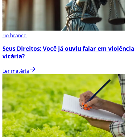
rio branco
Seus Direitos: Você já ouviu falar em violência
vicária?
Ler matéria