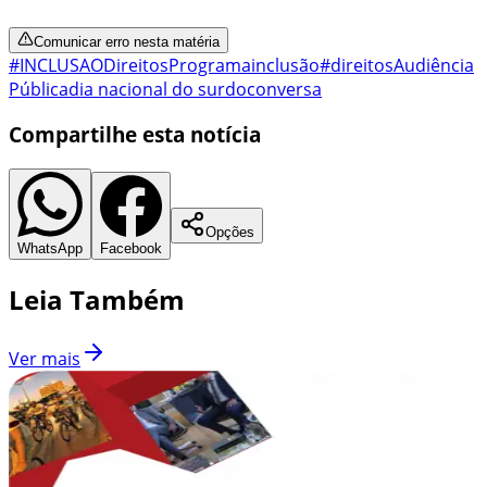
Comunicar erro nesta matéria
#INCLUSAO
Direitos
Programa
inclusão
#direitos
Audiência
Pública
dia nacional do surdo
conversa
Compartilhe esta notícia
Opções
WhatsApp
Facebook
Leia Também
Ver mais