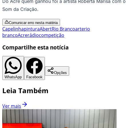
Do Acre quem ganhou foi a artista Roberta Marisa com o
Som da Criação.
Comunicar erro nesta matéria
Capelinha
pintura
Abert
Rio Branco
arte
rio
branco
Acre
rádio
competição
Compartilhe esta notícia
Opções
WhatsApp
Facebook
Leia Também
Ver mais