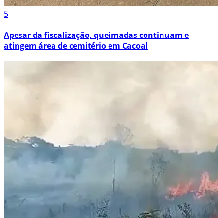
5
Apesar da fiscalização, queimadas continuam e
atingem área de cemitério em Cacoal