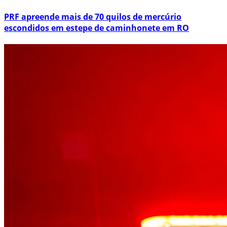
PRF apreende mais de 70 quilos de mercúrio
escondidos em estepe de caminhonete em RO