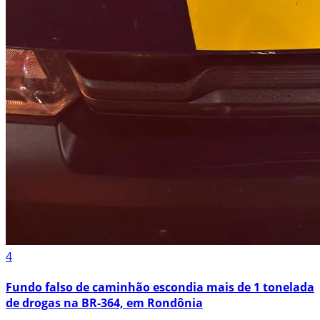
4
Fundo falso de caminhão escondia mais de 1 tonelada
de drogas na BR-364, em Rondônia