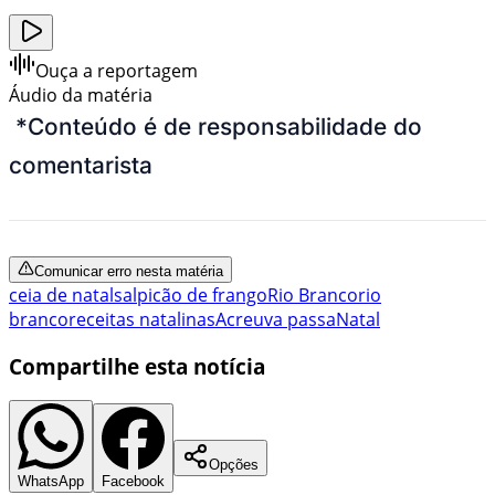
Ouça a reportagem
Áudio da matéria
*
Conteúdo é de responsabilidade do
comentarista
Comunicar erro nesta matéria
ceia de natal
salpicão de frango
Rio Branco
rio
branco
receitas natalinas
Acre
uva passa
Natal
Compartilhe esta notícia
Opções
WhatsApp
Facebook