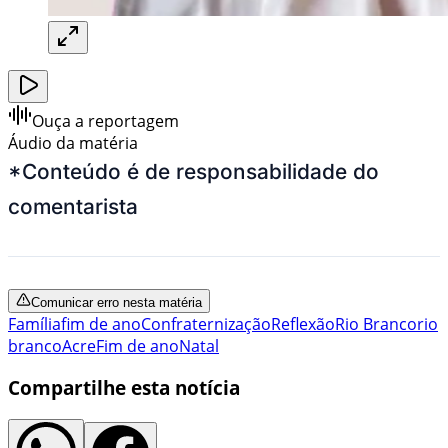
Ouça a reportagem
Áudio da matéria
*Conteúdo é de responsabilidade do
comentarista
Comunicar erro nesta matéria
Família
fim de ano
Confraternização
Reflexão
Rio Branco
rio
branco
Acre
Fim de ano
Natal
Compartilhe esta notícia