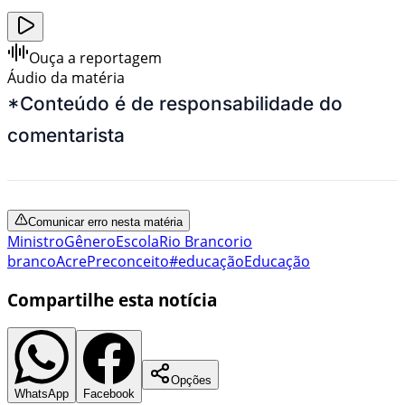
Ouça a reportagem
Áudio da matéria
*Conteúdo é de responsabilidade do
comentarista
Comunicar erro nesta matéria
Ministro
Gênero
Escola
Rio Branco
rio
branco
Acre
Preconceito
#educação
Educação
Compartilhe esta notícia
Opções
WhatsApp
Facebook