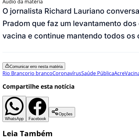
Áudio da matéria
O jornalista Richard Lauriano conve
Pradom que faz um levantamento dos d
vacina e continue mantendo todos os
Comunicar erro nesta matéria
Rio Branco
rio branco
Coronavírus
Saúde Pública
Acre
Vacin
Compartilhe esta notícia
Opções
WhatsApp
Facebook
Leia Também