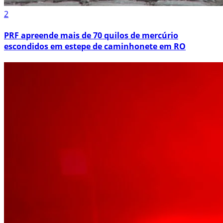
2
PRF apreende mais de 70 quilos de mercúrio
escondidos em estepe de caminhonete em RO