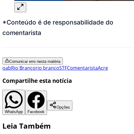
*Conteúdo é de responsabilidade do
comentarista
Comunicar erro nesta matéria
oab
Rio Branco
rio branco
STF
Comentarista
Acre
Compartilhe esta notícia
Opções
WhatsApp
Facebook
Leia Também