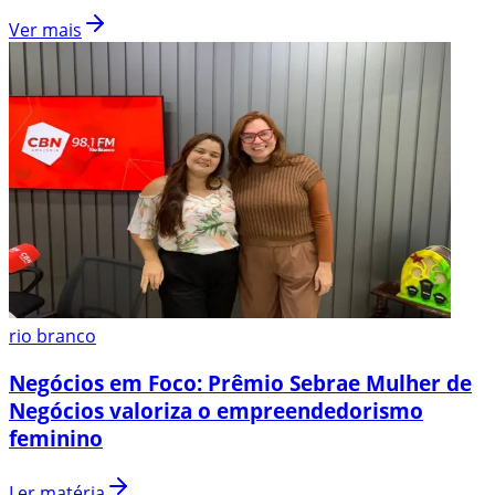
Ver mais
rio branco
Negócios em Foco: Prêmio Sebrae Mulher de
Negócios valoriza o empreendedorismo
feminino
Ler matéria