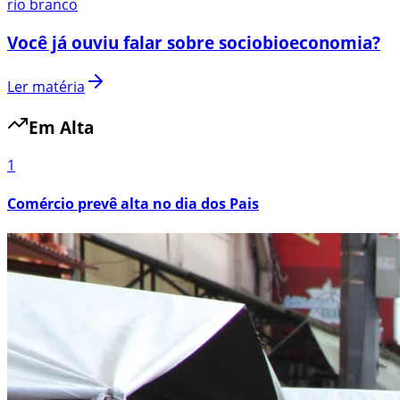
rio branco
Você já ouviu falar sobre sociobioeconomia?
Ler matéria
Em Alta
1
Comércio prevê alta no dia dos Pais