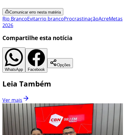
Comunicar erro nesta matéria
Rio Branco
Evitar
rio branco
Procrastinação
Acre
Metas
2026
Compartilhe esta notícia
Opções
WhatsApp
Facebook
Leia Também
Ver mais