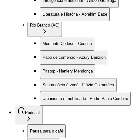
Inteligência emocional - Wilson Gonzaga
Literatura e História - Abrahim Baze
Rio Branco (AC)
Momento Codese - Codese
Papo de comércio - Azury Benzion
Pitstop - Haniery Mendonça
Seu negócio é você - Flávio Guimarães
Urbanismo e mobilidade - Pedro Paulo Cordeiro
Podcast
Pausa para o café