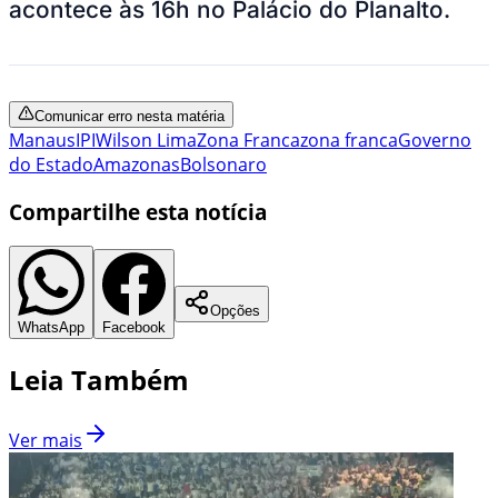
acontece às 16h no Palácio do Planalto.
Comunicar erro nesta matéria
Manaus
IPI
Wilson Lima
Zona Franca
zona franca
Governo
do Estado
Amazonas
Bolsonaro
Compartilhe esta notícia
Opções
WhatsApp
Facebook
Leia Também
Ver mais