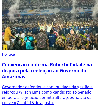
Política
Convenção confirma Roberto Cidade na
disputa pela reeleição ao Governo do
Amazonas
Governador defendeu a continuidade da gestão e
reforçou Wilson Lima como candidato ao Senado,
embora a legislação permita alterações na ata da
convenção até 15 de agosto.