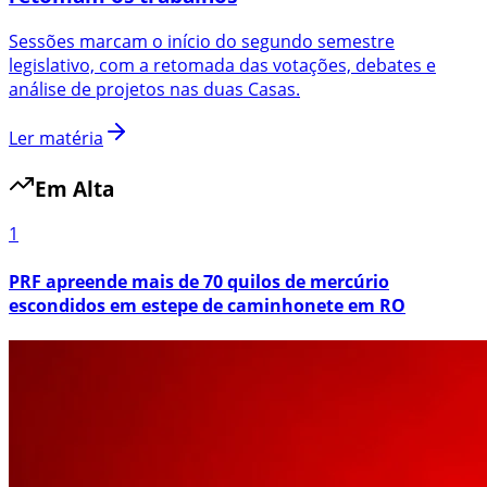
Sessões marcam o início do segundo semestre
legislativo, com a retomada das votações, debates e
análise de projetos nas duas Casas.
Ler matéria
Em Alta
1
PRF apreende mais de 70 quilos de mercúrio
escondidos em estepe de caminhonete em RO