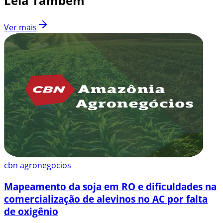
Leia Também
Ver mais
cbn agronegocios
Mapeamento da soja em RO e dificuldades na
comercialização de alevinos no AC por falta
de oxigênio