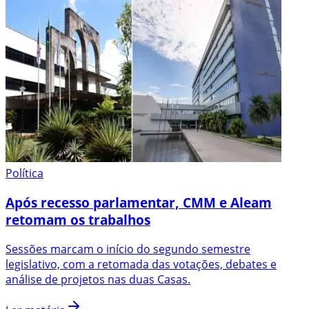
Política
Após recesso parlamentar, CMM e Aleam
retomam os trabalhos
Sessões marcam o início do segundo semestre
legislativo, com a retomada das votações, debates e
análise de projetos nas duas Casas.