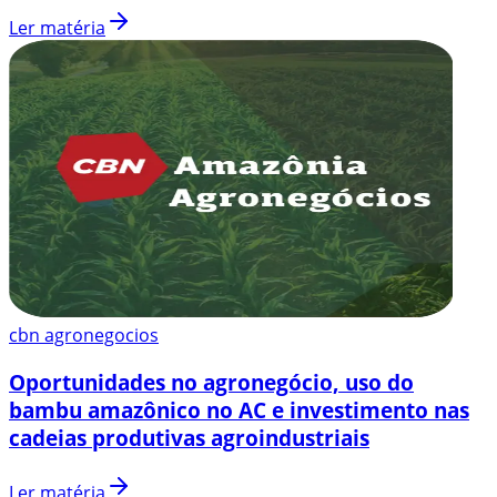
Ler matéria
cbn agronegocios
​Oportunidades no agronegócio, uso do
bambu amazônico no AC e investimento nas
cadeias produtivas agroindustriais
Ler matéria