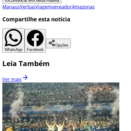
Comunicar erro nesta matéria
Manaus
Verbas
Viagem
vereador
Amazonas
Compartilhe esta notícia
Opções
WhatsApp
Facebook
Leia Também
Ver mais