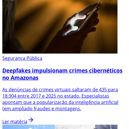
Segurança Pública
Deepfakes impulsionam crimes cibernéticos
no Amazonas
As denúncias de crimes virtuais saltaram de 435 para
18.904 entre 2017 e 2025 no estado. Especialistas
apontam que a popularização da inteligência artificial
tem ampliado fraudes e montagens.
Ler matéria