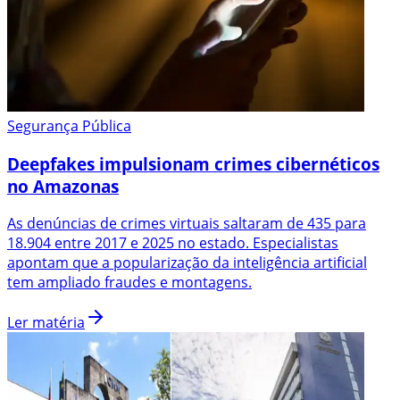
Segurança Pública
Deepfakes impulsionam crimes cibernéticos
no Amazonas
As denúncias de crimes virtuais saltaram de 435 para
18.904 entre 2017 e 2025 no estado. Especialistas
apontam que a popularização da inteligência artificial
tem ampliado fraudes e montagens.
Ler matéria