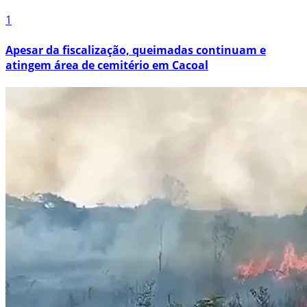
1
Apesar da fiscalização, queimadas continuam e
atingem área de cemitério em Cacoal