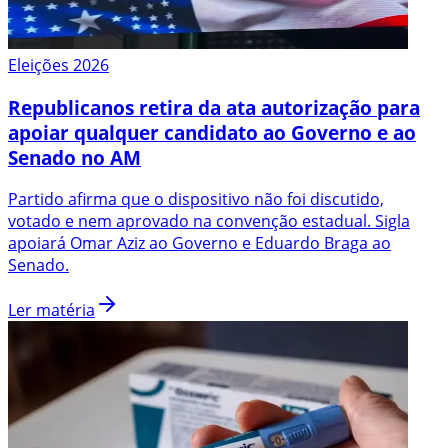
Eleições 2026
Republicanos retira da ata autorização para
apoiar qualquer candidato ao Governo e ao
Senado no AM
Partido afirma que o dispositivo não foi discutido,
votado e nem aprovado na convenção estadual. Sigla
apoiará Omar Aziz ao Governo e Eduardo Braga ao
Senado.
Ler matéria