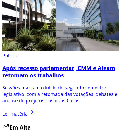
Política
Após recesso parlamentar, CMM e Aleam
retomam os trabalhos
Sessões marcam o início do segundo semestre
legislativo, com a retomada das votações, debates e
análise de projetos nas duas Casas.
Ler matéria
Em Alta