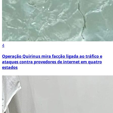
4
Operação Quirinus mira facção ligada ao tráfico e
ataques contra provedores de internet em quatro
estados