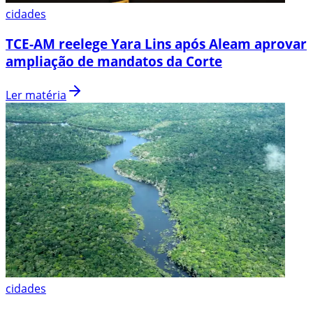
cidades
TCE-AM reelege Yara Lins após Aleam aprovar
ampliação de mandatos da Corte
Ler matéria
cidades