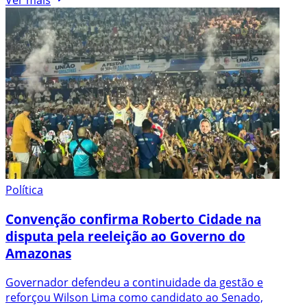
Ver mais
Política
Convenção confirma Roberto Cidade na
disputa pela reeleição ao Governo do
Amazonas
Governador defendeu a continuidade da gestão e
reforçou Wilson Lima como candidato ao Senado,