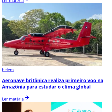
Ler matéria
belem
Aeronave britânica realiza primeiro voo na
Amazônia para estudar o clima global
Ler matéria