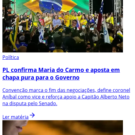
Política
PL confirma Maria do Carmo e aposta em
chapa pura para o Governo
Convenção marca o fim das negociações, define coronel
Aníbal como vice e reforça apoio a Capitão Alberto Neto
na disputa pelo Senado.
Ler matéria