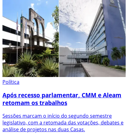
Política
Após recesso parlamentar, CMM e Aleam
retomam os trabalhos
Sessões marcam o início do segundo semestre
legislativo, com a retomada das votações, debates e
análise de projetos nas duas Casas.