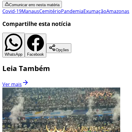
Comunicar erro nesta matéria
Covid-19
Manaus
Cemitério
Pandemia
Exumação
Amazonas
Compartilhe esta notícia
Opções
WhatsApp
Facebook
Leia Também
Ver mais