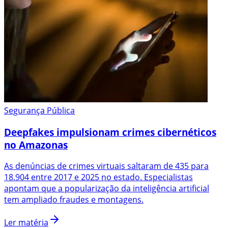
Segurança Pública
Deepfakes impulsionam crimes cibernéticos
no Amazonas
As denúncias de crimes virtuais saltaram de 435 para
18.904 entre 2017 e 2025 no estado. Especialistas
apontam que a popularização da inteligência artificial
tem ampliado fraudes e montagens.
Ler matéria