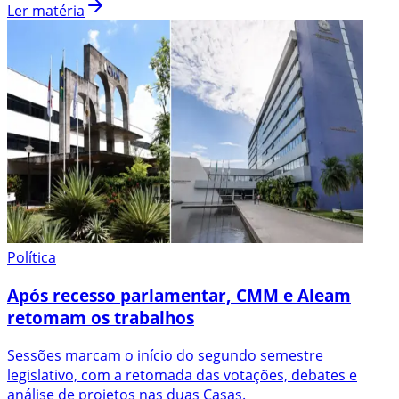
Ler matéria
Política
Após recesso parlamentar, CMM e Aleam
retomam os trabalhos
Sessões marcam o início do segundo semestre
legislativo, com a retomada das votações, debates e
análise de projetos nas duas Casas.