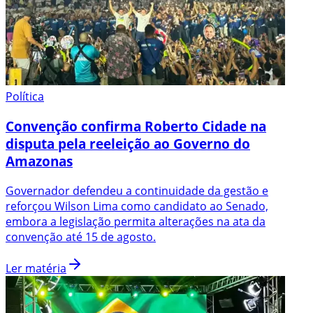
Política
Convenção confirma Roberto Cidade na
disputa pela reeleição ao Governo do
Amazonas
Governador defendeu a continuidade da gestão e
reforçou Wilson Lima como candidato ao Senado,
embora a legislação permita alterações na ata da
convenção até 15 de agosto.
Ler matéria