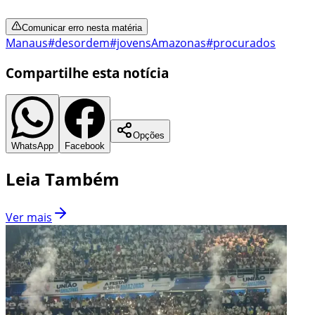
Comunicar erro nesta matéria
Manaus
#desordem
#jovens
Amazonas
#procurados
Compartilhe esta notícia
Opções
WhatsApp
Facebook
Leia Também
Ver mais