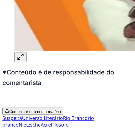
*Conteúdo é de responsabilidade do
comentarista
Comunicar erro nesta matéria
Suspeita
Universo Literário
Rio Branco
rio
branco
Nietzsche
Acre
Filósofo