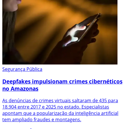
Segurança Pública
Deepfakes impulsionam crimes cibernéticos
no Amazonas
As denúncias de crimes virtuais saltaram de 435 para
18.904 entre 2017 e 2025 no estado. Especialistas
apontam que a popularização da inteligência artificial
tem ampliado fraudes e montagens.