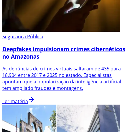
Segurança Pública
Deepfakes impulsionam crimes cibernéticos
no Amazonas
As denúncias de crimes virtuais saltaram de 435 para
18.904 entre 2017 e 2025 no estado. Especialistas
apontam que a popularização da inteligência artificial
tem ampliado fraudes e montagens.
Ler matéria