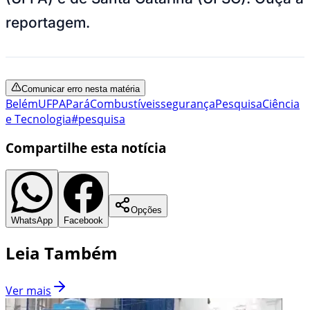
reportagem.
Comunicar erro nesta matéria
Belém
UFPA
Pará
Combustíveis
segurança
Pesquisa
Ciência
e Tecnologia
#pesquisa
Compartilhe esta notícia
Opções
WhatsApp
Facebook
Leia Também
Ver mais