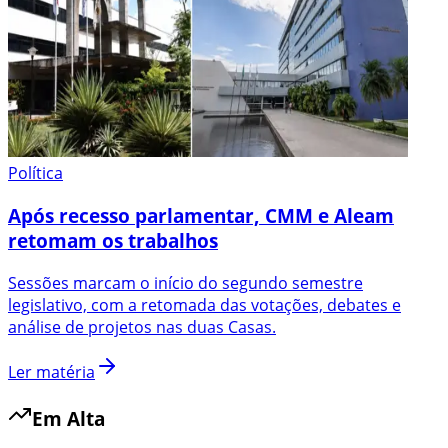
Política
Após recesso parlamentar, CMM e Aleam
retomam os trabalhos
Sessões marcam o início do segundo semestre
legislativo, com a retomada das votações, debates e
análise de projetos nas duas Casas.
Ler matéria
Em Alta