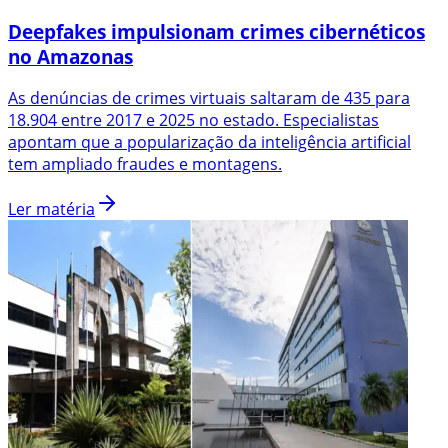
Deepfakes impulsionam crimes cibernéticos
no Amazonas
As denúncias de crimes virtuais saltaram de 435 para
18.904 entre 2017 e 2025 no estado. Especialistas
apontam que a popularização da inteligência artificial
tem ampliado fraudes e montagens.
Ler matéria