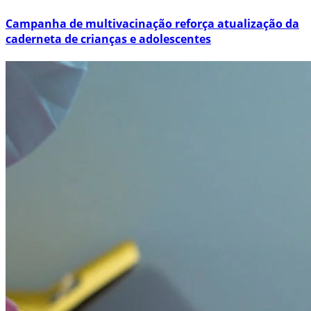
Campanha de multivacinação reforça atualização da
caderneta de crianças e adolescentes