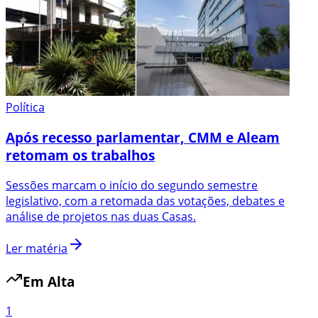
Política
Após recesso parlamentar, CMM e Aleam
retomam os trabalhos
Sessões marcam o início do segundo semestre
legislativo, com a retomada das votações, debates e
análise de projetos nas duas Casas.
Ler matéria
Em Alta
1