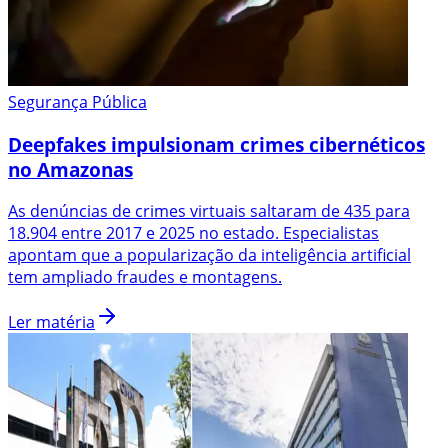
Segurança Pública
Deepfakes impulsionam crimes cibernéticos
no Amazonas
As denúncias de crimes virtuais saltaram de 435 para
18.904 entre 2017 e 2025 no estado. Especialistas
apontam que a popularização da inteligência artificial
tem ampliado fraudes e montagens.
Ler matéria