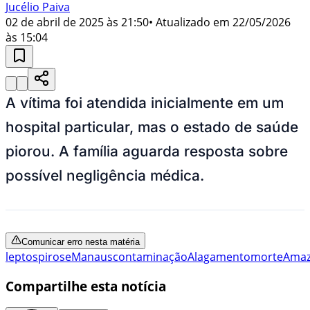
Jucélio Paiva
02 de abril de 2025 às 21:50
• Atualizado em
22/05/2026
às 15:04
A vítima foi atendida inicialmente em um
hospital particular, mas o estado de saúde
piorou. A família aguarda resposta sobre
possível negligência médica.
Comunicar erro nesta matéria
leptospirose
Manaus
contaminação
Alagamento
morte
Amaz
Compartilhe esta notícia