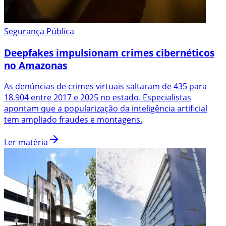
Segurança Pública
Deepfakes impulsionam crimes cibernéticos
no Amazonas
As denúncias de crimes virtuais saltaram de 435 para
18.904 entre 2017 e 2025 no estado. Especialistas
apontam que a popularização da inteligência artificial
tem ampliado fraudes e montagens.
Ler matéria