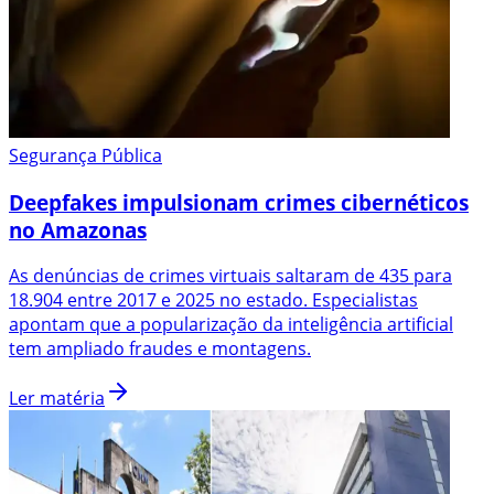
Segurança Pública
Deepfakes impulsionam crimes cibernéticos
no Amazonas
As denúncias de crimes virtuais saltaram de 435 para
18.904 entre 2017 e 2025 no estado. Especialistas
apontam que a popularização da inteligência artificial
tem ampliado fraudes e montagens.
Ler matéria