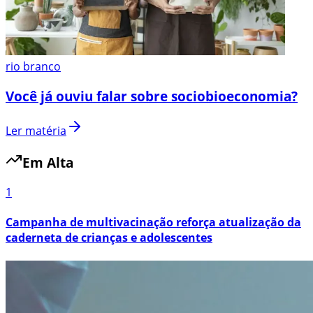
rio branco
Você já ouviu falar sobre sociobioeconomia?
Ler matéria
Em Alta
1
Campanha de multivacinação reforça atualização da
caderneta de crianças e adolescentes