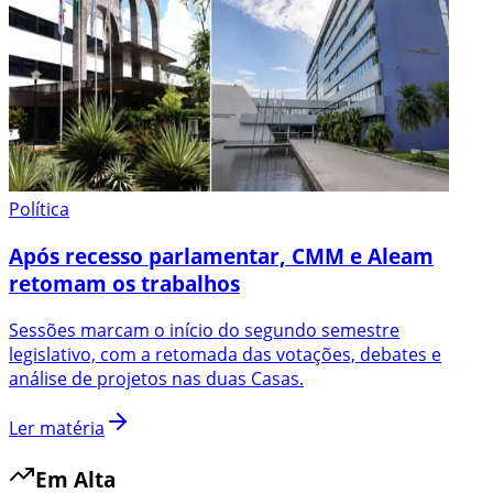
Política
Após recesso parlamentar, CMM e Aleam
retomam os trabalhos
Sessões marcam o início do segundo semestre
legislativo, com a retomada das votações, debates e
análise de projetos nas duas Casas.
Ler matéria
Em Alta