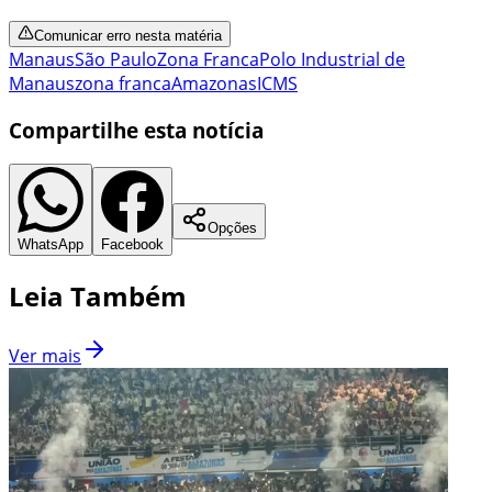
Comunicar erro nesta matéria
Manaus
São Paulo
Zona Franca
Polo Industrial de
Manaus
zona franca
Amazonas
ICMS
Compartilhe esta notícia
Opções
WhatsApp
Facebook
Leia Também
Ver mais