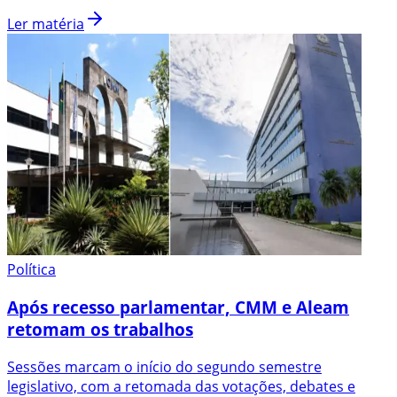
Ler matéria
Política
Após recesso parlamentar, CMM e Aleam
retomam os trabalhos
Sessões marcam o início do segundo semestre
legislativo, com a retomada das votações, debates e