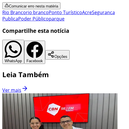
Comunicar erro nesta matéria
Rio Branco
rio branco
Ponto Turístico
Acre
Seguranca
Publica
Poder Público
parque
Compartilhe esta notícia
Opções
WhatsApp
Facebook
Leia Também
Ver mais