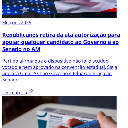
Eleições 2026
Republicanos retira da ata autorização para
apoiar qualquer candidato ao Governo e ao
Senado no AM
Partido afirma que o dispositivo não foi discutido,
votado e nem aprovado na convenção estadual. Sigla
apoiará Omar Aziz ao Governo e Eduardo Braga ao
Senado.
Ler matéria