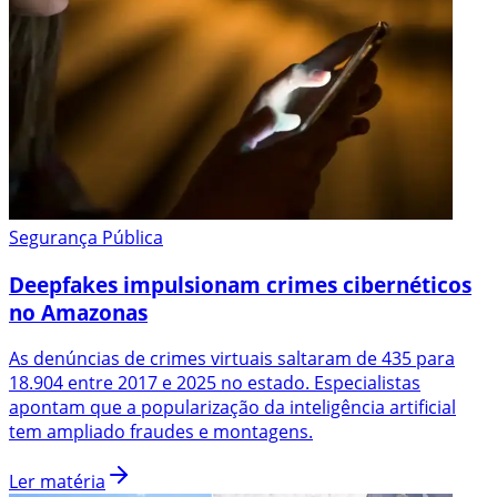
Segurança Pública
Deepfakes impulsionam crimes cibernéticos
no Amazonas
As denúncias de crimes virtuais saltaram de 435 para
18.904 entre 2017 e 2025 no estado. Especialistas
apontam que a popularização da inteligência artificial
tem ampliado fraudes e montagens.
Ler matéria