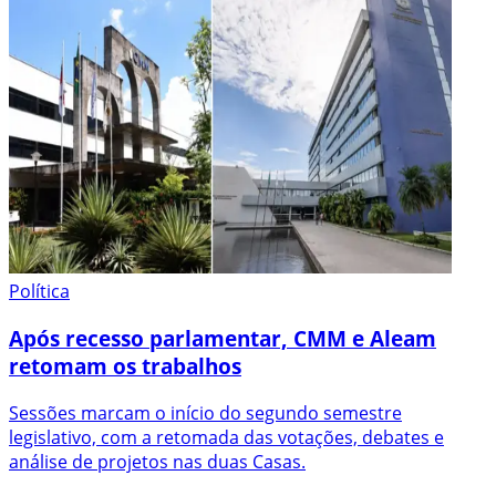
Política
Após recesso parlamentar, CMM e Aleam
retomam os trabalhos
Sessões marcam o início do segundo semestre
legislativo, com a retomada das votações, debates e
análise de projetos nas duas Casas.