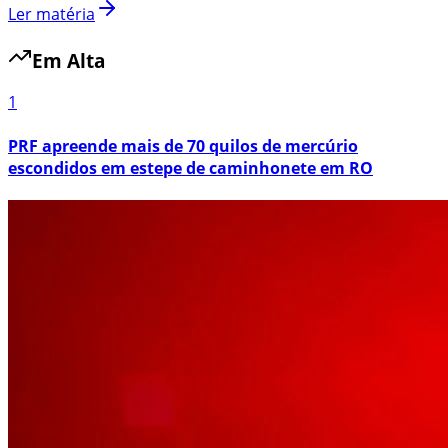
Ler matéria
Em Alta
1
PRF apreende mais de 70 quilos de mercúrio
escondidos em estepe de caminhonete em RO