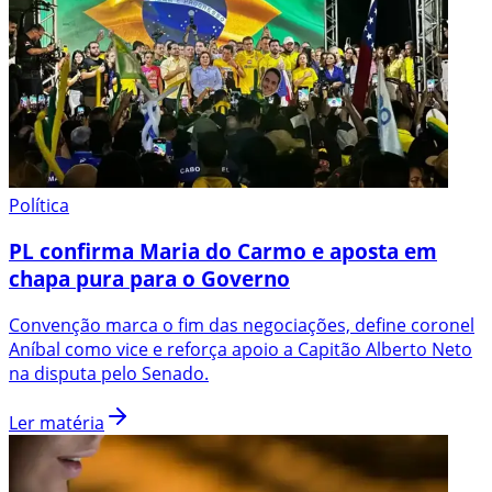
Política
PL confirma Maria do Carmo e aposta em
chapa pura para o Governo
Convenção marca o fim das negociações, define coronel
Aníbal como vice e reforça apoio a Capitão Alberto Neto
na disputa pelo Senado.
Ler matéria