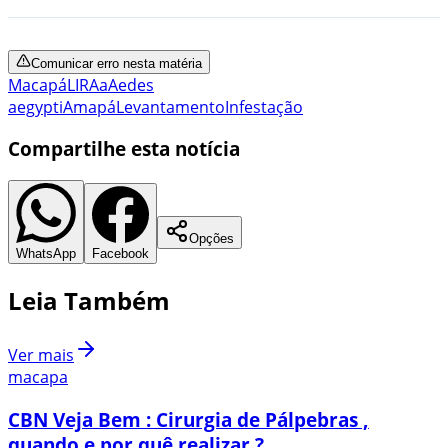
Comunicar erro nesta matéria
Macapá
LIRAa
Aedes
aegypti
Amapá
Levantamento
Infestação
Compartilhe esta notícia
Opções
WhatsApp
Facebook
Leia Também
Ver mais
macapa
CBN Veja Bem : Cirurgia de Pálpebras ,
quando e por quê realizar ?