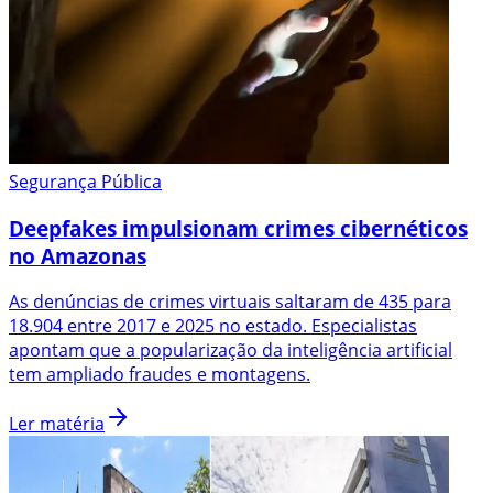
Segurança Pública
Deepfakes impulsionam crimes cibernéticos
no Amazonas
As denúncias de crimes virtuais saltaram de 435 para
18.904 entre 2017 e 2025 no estado. Especialistas
apontam que a popularização da inteligência artificial
tem ampliado fraudes e montagens.
Ler matéria