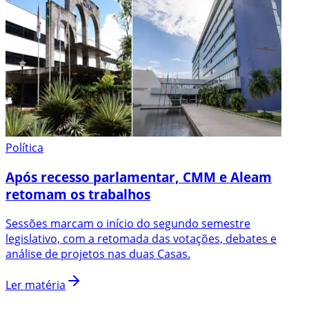
Política
Após recesso parlamentar, CMM e Aleam
retomam os trabalhos
Sessões marcam o início do segundo semestre
legislativo, com a retomada das votações, debates e
análise de projetos nas duas Casas.
Ler matéria