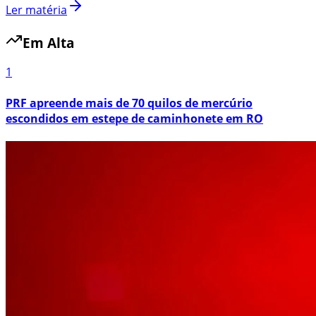
Ler matéria
Em Alta
1
PRF apreende mais de 70 quilos de mercúrio
escondidos em estepe de caminhonete em RO