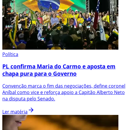
Política
PL confirma Maria do Carmo e aposta em
chapa pura para o Governo
Convenção marca o fim das negociações, define coronel
Aníbal como vice e reforça apoio a Capitão Alberto Neto
na disputa pelo Senado.
Ler matéria