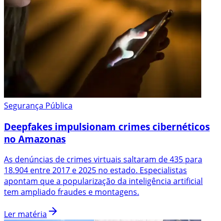
Segurança Pública
Deepfakes impulsionam crimes cibernéticos
no Amazonas
As denúncias de crimes virtuais saltaram de 435 para
18.904 entre 2017 e 2025 no estado. Especialistas
apontam que a popularização da inteligência artificial
tem ampliado fraudes e montagens.
Ler matéria