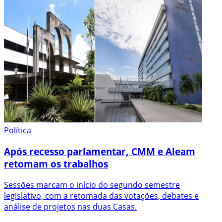
Política
Após recesso parlamentar, CMM e Aleam
retomam os trabalhos
Sessões marcam o início do segundo semestre
legislativo, com a retomada das votações, debates e
análise de projetos nas duas Casas.