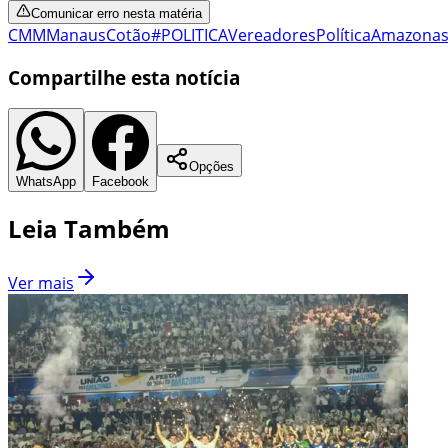
Comunicar erro nesta matéria
CMM
Manaus
Cotão
#POLITICA
Vereadores
Política
Amazona
Compartilhe esta notícia
Opções
WhatsApp
Facebook
Leia Também
Ver mais