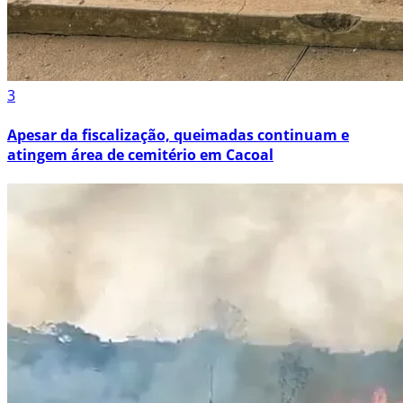
3
Apesar da fiscalização, queimadas continuam e
atingem área de cemitério em Cacoal