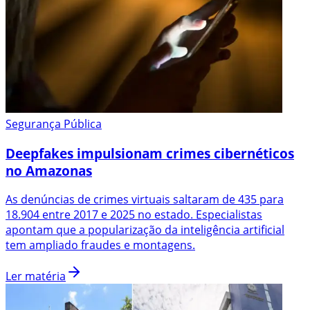
Segurança Pública
Deepfakes impulsionam crimes cibernéticos
no Amazonas
As denúncias de crimes virtuais saltaram de 435 para
18.904 entre 2017 e 2025 no estado. Especialistas
apontam que a popularização da inteligência artificial
tem ampliado fraudes e montagens.
Ler matéria