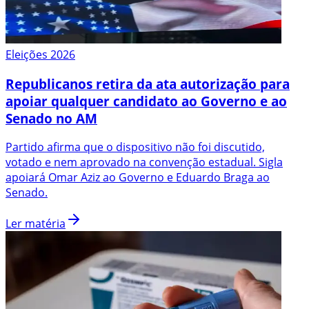
Eleições 2026
Republicanos retira da ata autorização para
apoiar qualquer candidato ao Governo e ao
Senado no AM
Partido afirma que o dispositivo não foi discutido,
votado e nem aprovado na convenção estadual. Sigla
apoiará Omar Aziz ao Governo e Eduardo Braga ao
Senado.
Ler matéria