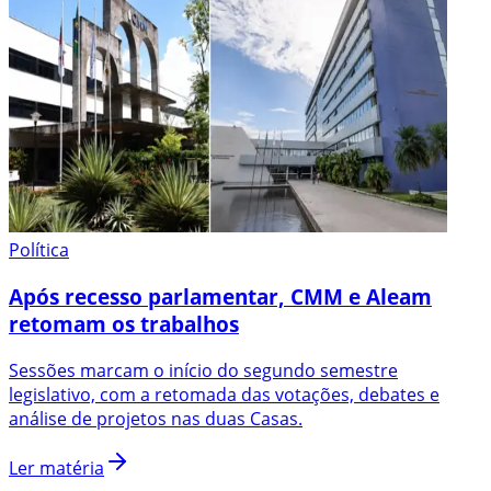
Política
Após recesso parlamentar, CMM e Aleam
retomam os trabalhos
Sessões marcam o início do segundo semestre
legislativo, com a retomada das votações, debates e
análise de projetos nas duas Casas.
Ler matéria