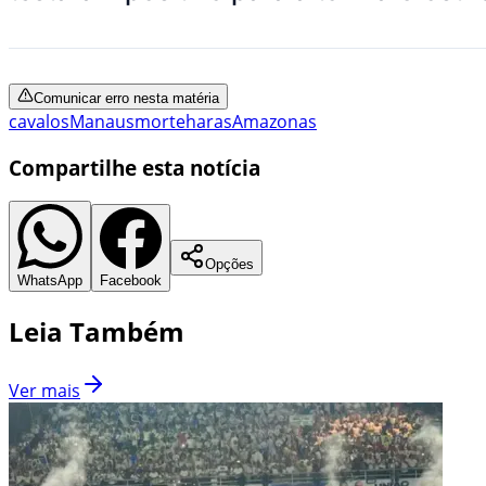
Comunicar erro nesta matéria
cavalos
Manaus
morte
haras
Amazonas
Compartilhe esta notícia
Opções
WhatsApp
Facebook
Leia Também
Ver mais