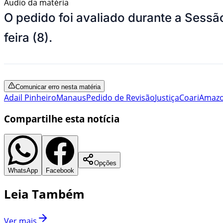
Áudio da matéria
O pedido foi avaliado durante a Sess
feira (8).
Comunicar erro nesta matéria
Adail Pinheiro
Manaus
Pedido de Revisão
Justiça
Coari
Amaz
Compartilhe esta notícia
Opções
WhatsApp
Facebook
Leia Também
Ver mais