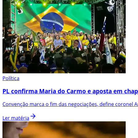
Política
PL confirma Maria do Carmo e aposta em chap
Convenção marca o fim das negociações, define coronel An
Ler matéria