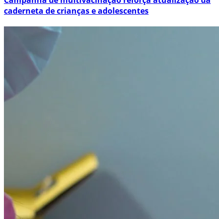
Campanha de multivacinação reforça atualização da
caderneta de crianças e adolescentes