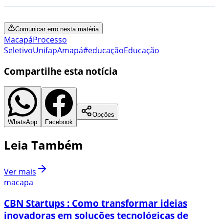
Comunicar erro nesta matéria
Macapá
Processo
Seletivo
Unifap
Amapá
#educação
Educação
Compartilhe esta notícia
Opções
WhatsApp
Facebook
Leia Também
Ver mais
macapa
CBN Startups : Como transformar ideias
inovadoras em soluções tecnológicas de