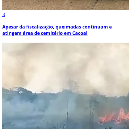
3
Apesar da fiscalização, queimadas continuam e
atingem área de cemitério em Cacoal