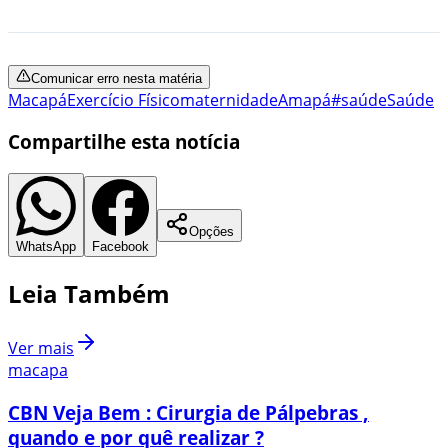
Comunicar erro nesta matéria
Macapá
Exercício Físico
maternidade
Amapá
#saúde
Saúde
Compartilhe esta notícia
Opções
WhatsApp
Facebook
Leia Também
Ver mais
macapa
CBN Veja Bem : Cirurgia de Pálpebras ,
quando e por quê realizar ?