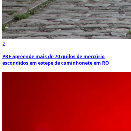
2
PRF apreende mais de 70 quilos de mercúrio
escondidos em estepe de caminhonete em RO