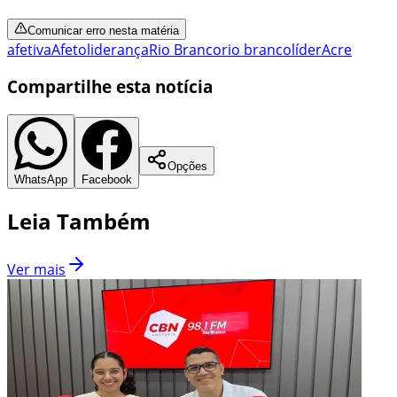
Comunicar erro nesta matéria
afetiva
Afeto
liderança
Rio Branco
rio branco
líder
Acre
Compartilhe esta notícia
Opções
WhatsApp
Facebook
Leia Também
Ver mais