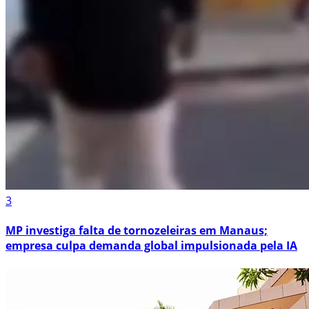
3
MP investiga falta de tornozeleiras em Manaus;
empresa culpa demanda global impulsionada pela IA