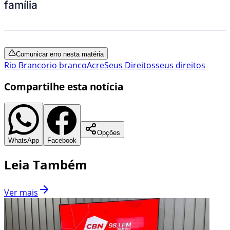
família
Comunicar erro nesta matéria
Rio Branco
rio branco
Acre
Seus Direitos
seus direitos
Compartilhe esta notícia
Opções
WhatsApp
Facebook
Leia Também
Ver mais