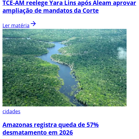
TCE-AM reelege Yara Lins após Aleam aprovar
ampliação de mandatos da Corte
Ler matéria
cidades
Amazonas registra queda de 57%
desmatamento em 2026