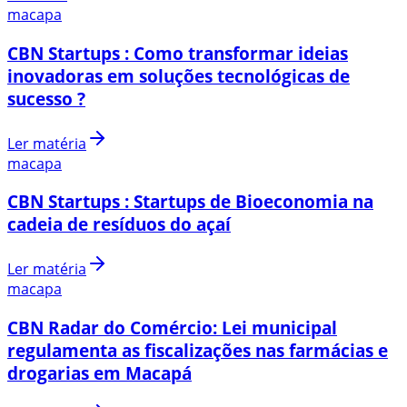
macapa
CBN Startups : Como transformar ideias
inovadoras em soluções tecnológicas de
sucesso ?
Ler matéria
macapa
CBN Startups : Startups de Bioeconomia na
cadeia de resíduos do açaí
Ler matéria
macapa
CBN Radar do Comércio: Lei municipal
regulamenta as fiscalizações nas farmácias e
drogarias em Macapá