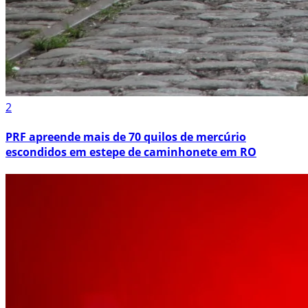
2
PRF apreende mais de 70 quilos de mercúrio
escondidos em estepe de caminhonete em RO