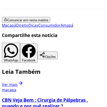
Comunicar erro nesta matéria
Macapá
Direito
Dicas
Consumidor
Amapá
Compartilhe esta notícia
Opções
WhatsApp
Facebook
Leia Também
Ver mais
macapa
CBN Veja Bem : Cirurgia de Pálpebras ,
quando e por quê realizar ?