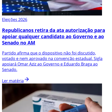
Eleições 2026
Republicanos retira da ata autorização para
apoiar qualquer candidato ao Governo e ao
Senado no AM
Partido afirma que o dispositivo não foi discutido,
votado e nem aprovado na convenção estadual. Sigla
apoiará Omar Aziz ao Governo e Eduardo Braga ao
Senado.
Ler matéria