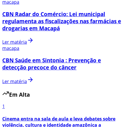
macapa
CBN Radar do Comércio: Lei municipal
regulamenta as fiscalizações nas farmácias e
drogarias em Macapá
Ler matéria
macapa
CBN Saúde em Sintonia : Prevenção e
detecção precoce do câncer
Ler matéria
Em Alta
1
Cinema entra na sala de aula e leva debates sobre
violência, cultura e identidade amazônica a