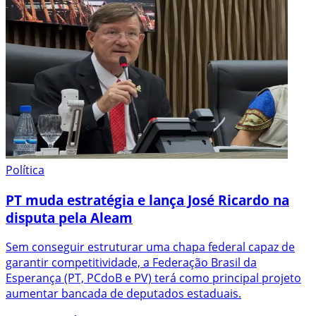
Política
PT muda estratégia e lança José Ricardo na
disputa pela Aleam
Sem conseguir estruturar uma chapa federal capaz de
garantir competitividade, a Federação Brasil da
Esperança (PT, PCdoB e PV) terá como principal projeto
aumentar bancada de deputados estaduais.