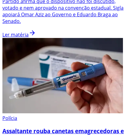
Partido afirma que o dispositivo não foi discutido,
votado e nem aprovado na convenção estadual. Sigla
apoiará Omar Aziz ao Governo e Eduardo Braga ao
Senado.
Ler matéria
Polícia
Assaltante rouba canetas emagrecedoras e