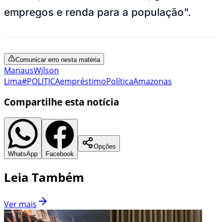
empregos e renda para a população".
Comunicar erro nesta matéria
Manaus
Wilson
Lima
#POLITICA
empréstimo
Política
Amazonas
Compartilhe esta notícia
Opções
WhatsApp
Facebook
Leia Também
Ver mais