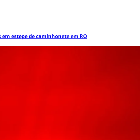
os em estepe de caminhonete em RO