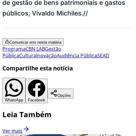
de gestão de bens patrimoniais e gastos
públicos, Vivaldo Michiles.//
Comunicar erro nesta matéria
Programa
CBN LAB
Gestão
Pública
Cultura
Inovação
Audiência Pública
SEAD
Compartilhe esta notícia
Opções
WhatsApp
Facebook
Leia Também
Ver mais