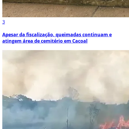
3
Apesar da fiscalização, queimadas continuam e
atingem área de cemitério em Cacoal