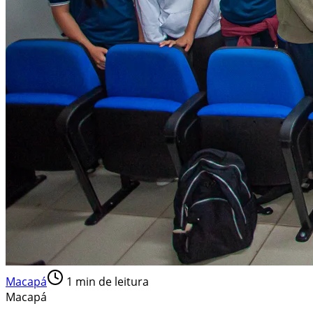
Macapá
1
min de leitura
Macapá