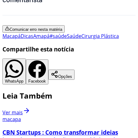
Comunicar erro nesta matéria
Macapá
Dicas
Amapá
#saúde
Saúde
Cirurgia Plástica
Compartilhe esta notícia
Opções
WhatsApp
Facebook
Leia Também
Ver mais
macapa
CBN Startups : Como transformar ideias