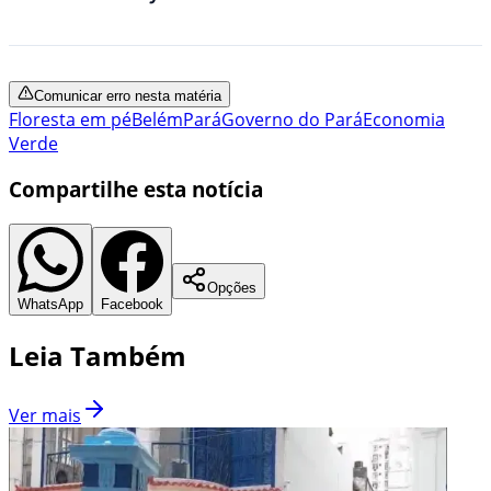
Comunicar erro nesta matéria
Floresta em pé
Belém
Pará
Governo do Pará
Economia
Verde
Compartilhe esta notícia
Opções
WhatsApp
Facebook
Leia Também
Ver mais