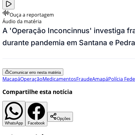
Ouça a reportagem
Áudio da matéria
A 'Operação Inconcinnus' investiga f
durante pandemia em Santana e Pedra
Comunicar erro nesta matéria
Macapá
Operação
Medicamentos
Fraude
Amapá
Polícia Fede
Compartilhe esta notícia
Opções
WhatsApp
Facebook