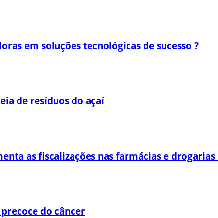
oras em soluções tecnológicas de sucesso ?
eia de resíduos do açaí
enta as fiscalizações nas farmácias e drogaria
 precoce do câncer