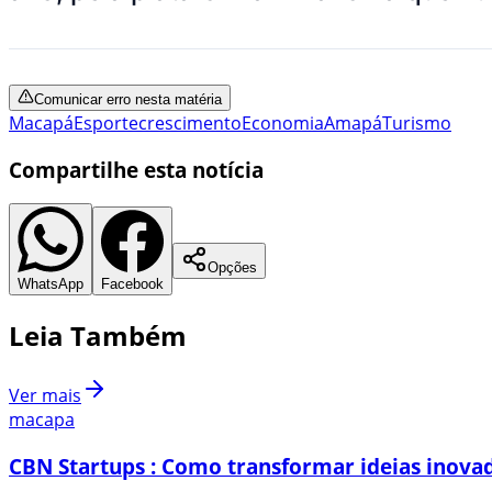
Comunicar erro nesta matéria
Macapá
Esporte
crescimento
Economia
Amapá
Turismo
Compartilhe esta notícia
Opções
WhatsApp
Facebook
Leia Também
Ver mais
macapa
CBN Startups : Como transformar ideias inovad