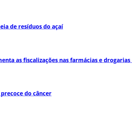
eia de resíduos do açaí
enta as fiscalizações nas farmácias e drogaria
 precoce do câncer