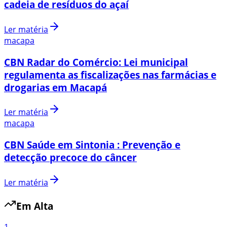
cadeia de resíduos do açaí
Ler matéria
macapa
CBN Radar do Comércio: Lei municipal
regulamenta as fiscalizações nas farmácias e
drogarias em Macapá
Ler matéria
macapa
CBN Saúde em Sintonia : Prevenção e
detecção precoce do câncer
Ler matéria
Em Alta