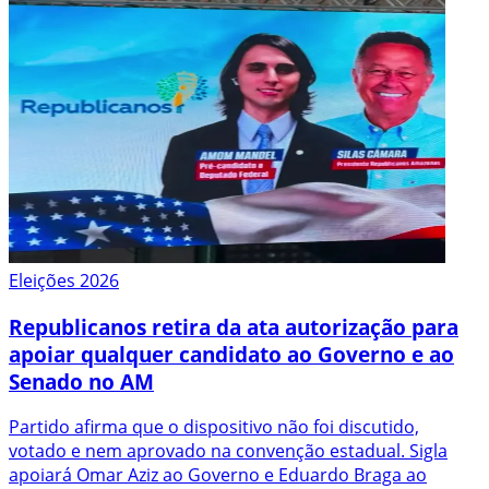
Eleições 2026
Republicanos retira da ata autorização para
apoiar qualquer candidato ao Governo e ao
Senado no AM
Partido afirma que o dispositivo não foi discutido,
votado e nem aprovado na convenção estadual. Sigla
apoiará Omar Aziz ao Governo e Eduardo Braga ao