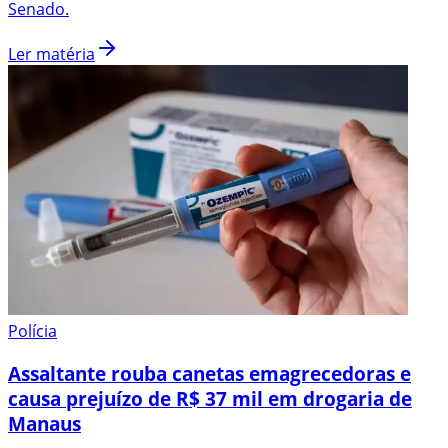
Senado.
Ler matéria
Polícia
Assaltante rouba canetas emagrecedoras e
causa prejuízo de R$ 37 mil em drogaria de
Manaus