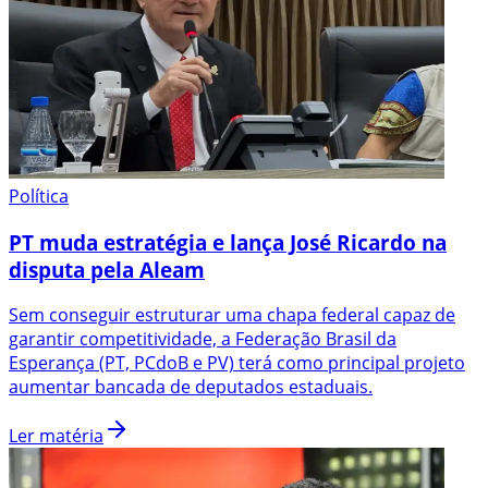
Política
PT muda estratégia e lança José Ricardo na
disputa pela Aleam
Sem conseguir estruturar uma chapa federal capaz de
garantir competitividade, a Federação Brasil da
Esperança (PT, PCdoB e PV) terá como principal projeto
aumentar bancada de deputados estaduais.
Ler matéria