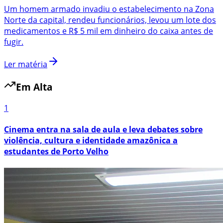
Um homem armado invadiu o estabelecimento na Zona
Norte da capital, rendeu funcionários, levou um lote dos
medicamentos e R$ 5 mil em dinheiro do caixa antes de
fugir.
Ler matéria
Em Alta
1
Cinema entra na sala de aula e leva debates sobre
violência, cultura e identidade amazônica a
estudantes de Porto Velho