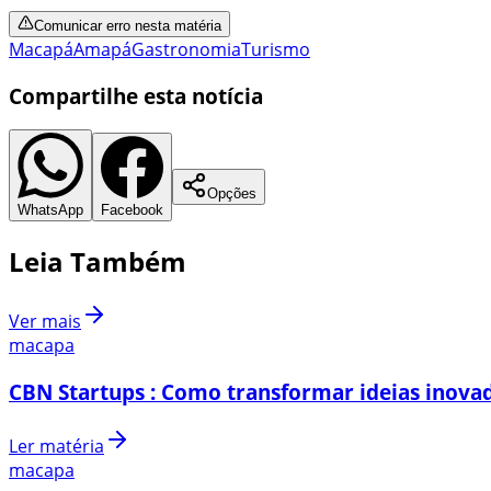
Comunicar erro nesta matéria
Macapá
Amapá
Gastronomia
Turismo
Compartilhe esta notícia
Opções
WhatsApp
Facebook
Leia Também
Ver mais
macapa
CBN Startups : Como transformar ideias inovad
Ler matéria
macapa