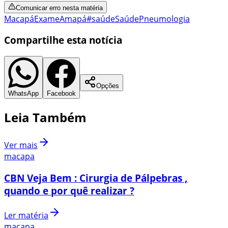
Comunicar erro nesta matéria
Macapá
Exame
Amapá
#saúde
Saúde
Pneumologia
Compartilhe esta notícia
Opções
WhatsApp
Facebook
Leia Também
Ver mais
macapa
CBN Veja Bem : Cirurgia de Pálpebras ,
quando e por quê realizar ?
Ler matéria
macapa