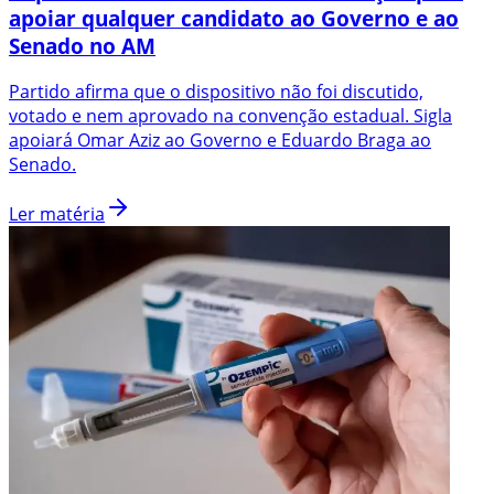
apoiar qualquer candidato ao Governo e ao
Senado no AM
Partido afirma que o dispositivo não foi discutido,
votado e nem aprovado na convenção estadual. Sigla
apoiará Omar Aziz ao Governo e Eduardo Braga ao
Senado.
Ler matéria