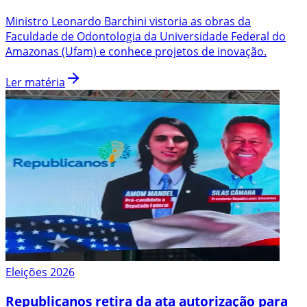
Ministro Leonardo Barchini vistoria as obras da
Faculdade de Odontologia da Universidade Federal do
Amazonas (Ufam) e conhece projetos de inovação.
Ler matéria
Eleições 2026
Republicanos retira da ata autorização para