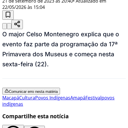
21 de setembro de 2023 às 20:40
• Atualizado em
22/05/2026 às 15:04
O major Celso Montenegro explica que o
evento faz parte da programação da 17ª
Primavera dos Museus e começa nesta
sexta-feira (22).
Comunicar erro nesta matéria
Macapá
Cultura
Povos Indígenas
Amapá
Festival
povos
indígenas
Compartilhe esta notícia