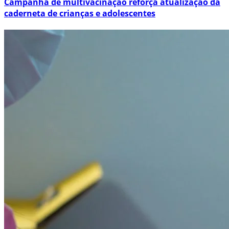
Campanha de multivacinação reforça atualização da
caderneta de crianças e adolescentes