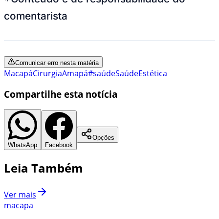
comentarista
Comunicar erro nesta matéria
Macapá
Cirurgia
Amapá
#saúde
Saúde
Estética
Compartilhe esta notícia
Opções
WhatsApp
Facebook
Leia Também
Ver mais
macapa